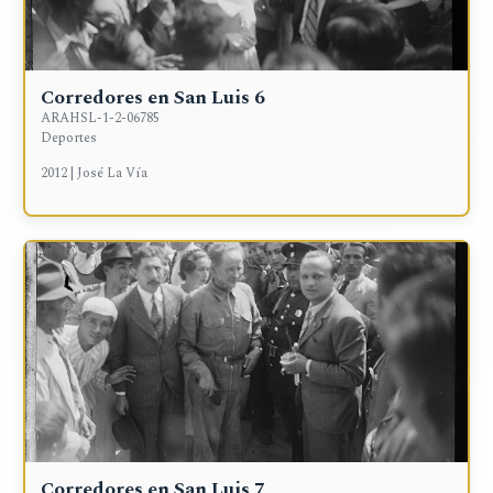
Corredores en San Luis 6
ARAHSL-1-2-06785
Deportes
2012 | José La Vía
Corredores en San Luis 7