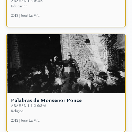
ARAHSL-1-3-06965
Educación
2012 | José La Vía
Palabras de Monseñor Ponce
ARAHSL-1-1-2-06966
Religión
2012 | José La Vía